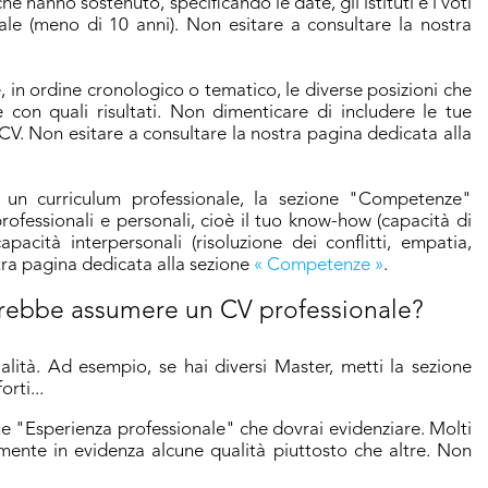
e hanno sostenuto, specificando le date, gli istituti e i voti
nale (meno di 10 anni). Non esitare a consultare la nostra
, in ordine cronologico o tematico, le diverse posizioni che
 con quali risultati. Non dimenticare di includere le tue
o CV. Non esitare a consultare la nostra pagina dedicata alla
un curriculum professionale, la sezione "Competenze"
ofessionali e personali, cioè il tuo know-how (capacità di
pacità interpersonali (risoluzione dei conflitti, empatia,
stra pagina dedicata alla sezione
« Competenze »
.
rebbe assumere un CV professionale?
alità. Ad esempio, se hai diversi Master, metti la sezione
rti...
ne "Esperienza professionale" che dovrai evidenziare. Molti
mente in evidenza alcune qualità piuttosto che altre. Non