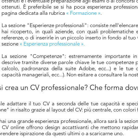
ottenuti e l'eventuale preparazione agli esami o ai concorsi ch
ottenuti. È preferibile se si ha poca esperienza professio
pagina dedicata alla rubrica
« Formazione »
.
La sezione "Esperienze professionali": consiste nell'elencare
hai ricoperto, in quali aziende, con quali problematiche e
referenze, o di inserirle in un piccolo inserto in fondo al tu
sezione
« Esperienza professionale ».
La sezione "Competenze": estremamente importante in 
descrive tramite diverse parole chiave le tue competenze pr
calcolo, padronanza della suite Adobe, ecc...) e le tue ca
capacità manageriali, ecc...). Non esitare a consultare la no
i crea un CV professionale? Che forma dov
ale adattare il tuo CV a seconda delle tue capacità e speci
e" in risalto grazie al layout del CV: più centrale, con colori fo
hai una grande esperienza professionale, allora sarà la sezio
i CV online offrono design accattivanti che mettono rapida
prendere ispirazione da questi ultimi o a scaricarne uno.