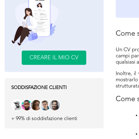
Come si
Un CV pro
campi part
CREARE IL MIO CV
qualsiasi 
Inoltre, 
mostrarlo
strutturata
SODDISFAZIONE CLIENTI
Come si
+ 99% di soddisfazione clienti