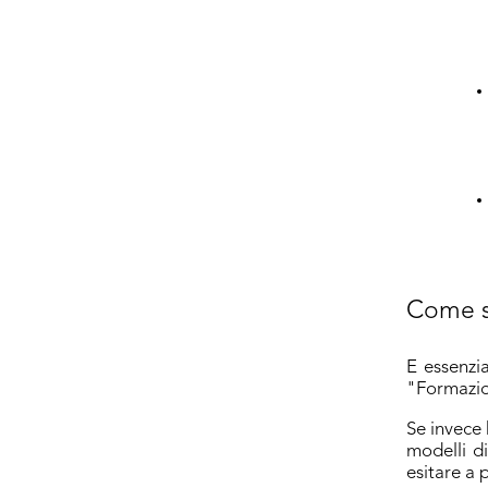
Come s
E essenzi
"Formazion
Se invece 
modelli d
esitare a 