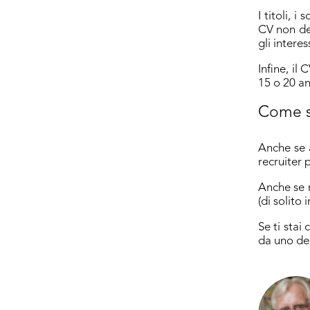
I titoli, i
CV non dev
gli intere
Infine, il
15 o 20 an
Come si
Anche se a
recruiter 
Anche se n
(di solito 
Se ti stai
da uno de