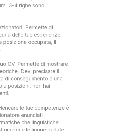
ura. 3-4 righe sono
ezionatori. Permette di
cuna delle tue esperienze,
la posizione occupata, il
.
 tuo CV. Permette di mostrare
eoriche. Devi precisare il
 data di conseguimento e una
iù posizioni, non hai
enti.
, elencare le tue competenze è
zionatore enunciati
ormatiche che linguistiche.
trumenti e le lingue parlate.