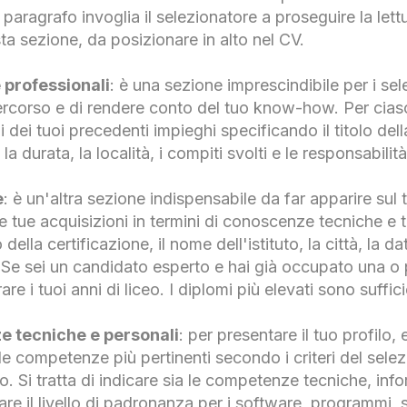
paragrafo invoglia il selezionatore a proseguire la lett
sta sezione, da posizionare in alto nel CV.
 professionali
: è una sezione imprescindibile per i sel
 percorso e di rendere conto del tuo know-how. Per cias
i dei tuoi precedenti impieghi specificando il titolo del
a durata, la località, i compiti svolti e le responsabilità
e
: è un'altra sezione indispensabile da far apparire sul
 le tue acquisizioni in termini di conoscenze tecniche e t
 della certificazione, il nome dell'istituto, la città, la
 Se sei un candidato esperto e hai già occupato una o p
are i tuoi anni di liceo. I diplomi più elevati sono suffici
e tecniche e personali
: per presentare il tuo profilo
le competenze più pertinenti secondo i criteri del sele
ro. Si tratta di indicare sia le competenze tecniche, inf
are il livello di padronanza per i software, programmi, s