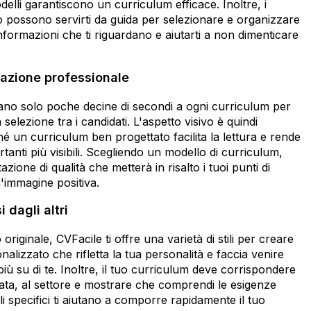
delli garantiscono un curriculum efficace. Inoltre, i
so possono servirti da guida per selezionare e organizzare
nformazioni che ti riguardano e aiutarti a non dimenticare
nazione professionale
cano solo poche decine di secondi a ogni curriculum per
selezione tra i candidati. L'aspetto visivo è quindi
 un curriculum ben progettato facilita la lettura e rende
tanti più visibili. Scegliendo un modello di curriculum,
zione di qualità che metterà in risalto i tuoi punti di
n'immagine positiva.
i dagli altri
riginale, CVFacile ti offre una varietà di stili per creare
alizzato che rifletta la tua personalità e faccia venire
più su di te. Inoltre, il tuo curriculum deve corrispondere
cata, al settore e mostrare che comprendi le esigenze
li specifici ti aiutano a comporre rapidamente il tuo