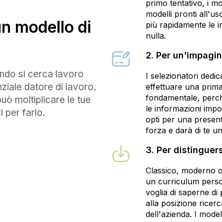
primo tentativo, i mo
modelli pronti all'u
un modello di
più rapidamente le i
nulla.
2. Per un'impagi
ndo si cerca lavoro
I selezionatori dedi
ziale datore di lavoro.
effettuare una prima 
fondamentale, perché
uò moltiplicare le tue
le informazioni impor
i per farlo.
opti per una presenta
forza e darà di te u
3. Per distinguers
Classico, moderno o o
un curriculum person
voglia di saperne di 
alla posizione ricer
dell'azienda. I model