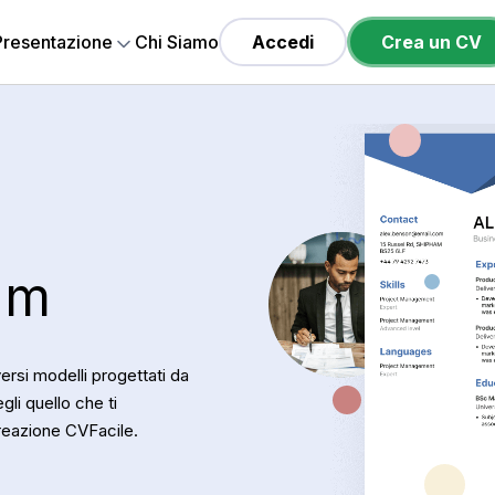
 Presentazione
Chi Siamo
Accedi
Crea un CV
lum
versi modelli progettati da
li quello che ti
creazione CVFacile.